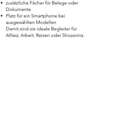
zusätzliche Fächer für Belege oder
Dokumente
Platz für ein Smartphone bei
ausgewählten Modellen
Damit sind sie ideale Begleiter für
Alltag, Arbeit, Reisen oder Shopping.
Kleine Geldbörsen –
kompakt und praktisch
Du möchtest nur das Wichtigste
mitnehmen? Dann sind meine kleinen
Geldbörsen die perfekte Wahl. Trotz
ihrer kompakten Größe bieten sie
ausreichend Platz für Bargeld und
Karten.
Die kleinen Modelle verfügen über:
zwei Steckfächer für Geldscheine
ein Reißverschlussfach für Münzen
ein handliches Format für Jacken- oder