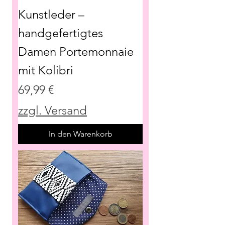
Kunstleder –
handgefertigtes
Damen Portemonnaie
mit Kolibri
Preis
69,99 €
zzgl. Versand
In den Warenkorb