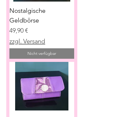
Nostalgische
Geldbörse
Preis
49,90 €
zzgl. Versand
Nicht verfügbar