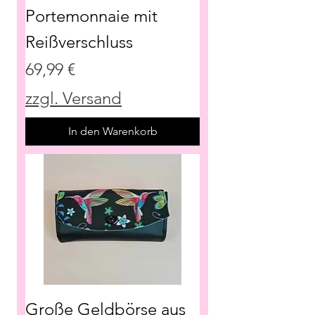
Portemonnaie mit
Reißverschluss
Preis
69,99 €
zzgl. Versand
In den Warenkorb
Große Geldbörse aus