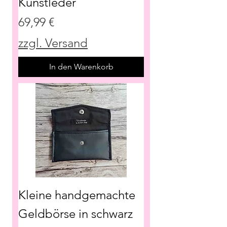
Kunstleder
Preis
69,99 €
zzgl. Versand
In den Warenkorb
Kleine handgemachte
Geldbörse in schwarz