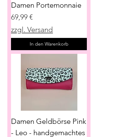
Damen Portemonnaie
Preis
69,99 €
zzgl. Versand
In den Warenkorb
Damen Geldbörse Pink
- Leo - handgemachtes