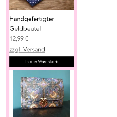
Handgefertigter
Geldbeutel
Preis
12,99 €
zzgl. Versand
In den Warenkorb