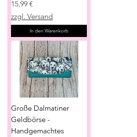
Preis
15,99 €
zzgl. Versand
In den Warenkorb
Große Dalmatiner
Geldbörse -
Handgemachtes