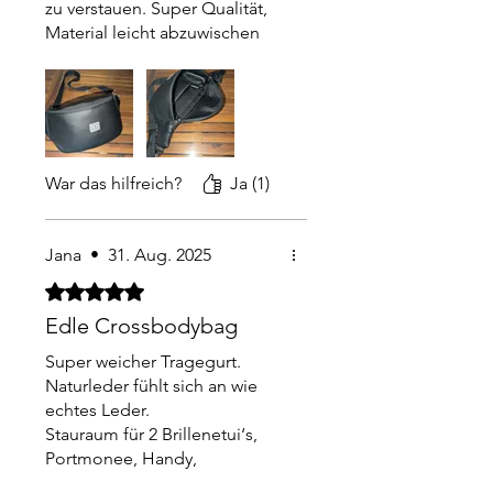
zu verstauen. Super Qualität,
Material leicht abzuwischen
sehr geräumig. Bei mir täglich
im Gebrauch. Sehr
empfehlenswert. Vielen Dank
dafür 🫶🏻
War das hilfreich?
Ja (1)
Jana
•
31. Aug. 2025
Mit 5 von 5 Sternen bewertet.
Edle Crossbodybag
Super weicher Tragegurt.
Naturleder fühlt sich an wie
echtes Leder.
Stauraum für 2 Brillenetui‘s,
Portmonee, Handy,
Taschentücher und eine kleine