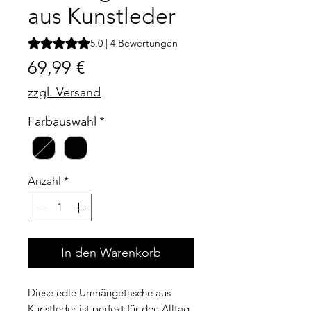
aus Kunstleder
Das Rating beträgt 5.0 von fünf Sternen, basierend auf 4
5.0 | 4 Bewertungen
Preis
69,99 €
zzgl. Versand
Farbauswahl
*
Anzahl
*
In den Warenkorb
Diese edle Umhängetasche aus
Kunstleder ist perfekt für den Alltag.