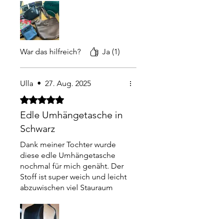
Kosmetiktasche (aktuell
Eukalyptus Design!😉). Innen
ein kleines Fach mit
Reißverschluss und außen auf
der Rückseite ist auch noch
War das hilfreich?
Ja (1)
ein kleines Fach. Kurz und
knapp, ich liebe sie!🥰
Ulla
•
27. Aug. 2025
Mit 5 von 5 Sternen bewertet.
Edle Umhängetasche in
Schwarz
Dank meiner Tochter wurde
diese edle Umhängetasche
nochmal für mich genäht. Der
Stoff ist super weich und leicht
abzuwischen viel Stauraum
und sehr praktisch für
unterwegs. Vielen Dank für