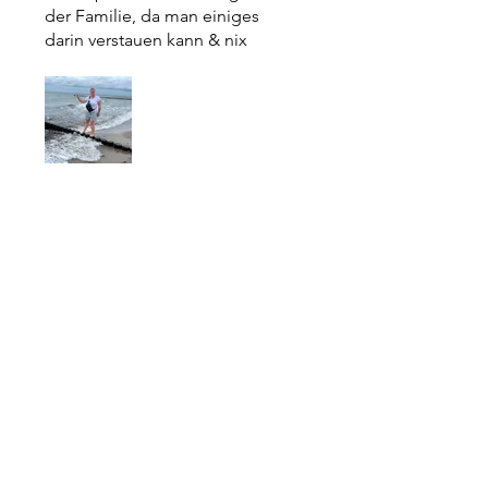
der Familie, da man einiges
darin verstauen kann & nix
mehr in den Händen halten
brauch 😊👍🏻
War das hilfreich?
Ja (1)
Ähnliche Produkte