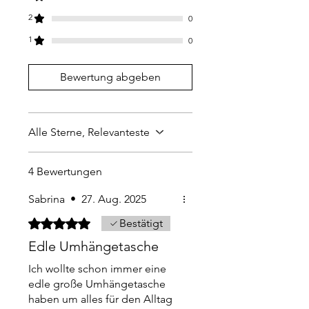
Karabiner, D-Ringe und
2
0
Gurtschieber sind silberfarben.
Maße des Taschenkörpers:
1
0
ca. 30 x 18 x 11 cm
In die Handtasche passt locker
Bewertung abgeben
z. B. ein großes Portemonnaie, ein
Smartphone, ein Brillenetui, ein
Schlüsselbund, eine Packung
Alle Sterne, Relevanteste
Taschentücher und weiterer
Kleinkram.
Du entscheidest was rein soll.
4 Bewertungen
Sabrina
•
27. Aug. 2025
Mit 5 von 5 Sternen bewertet.
Bestätigt
Edle Umhängetasche
Ich wollte schon immer eine
edle große Umhängetasche
haben um alles für den Alltag