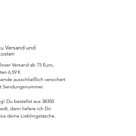
en aus Baumwollwebware.
achte das es je nach
rmeinstellung zu
erschieden kommen kann.
 zu Versand und
kosten
loser Versand ab 75 Euro,
en 6,59 €.
sende ausschließlich versichert
it Sendungsnummer.
g! Du bestellst aus 38350
dt, dann liefere ich Dir
los deine Lieblingstasche.