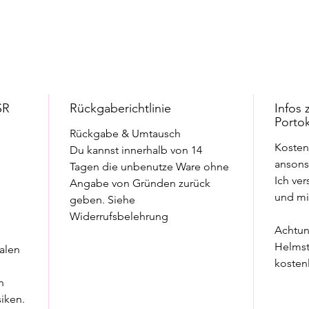
und inn
Bitte be
Bildschi
Farbunt
SR
Rückgaberichtlinie
Infos
Porto
Rückgabe & Umtausch
Kosten
Du kannst innerhalb von 14
ansonst
Tagen die unbenutze Ware ohne
Ich ver
Angabe von Gründen zurück
und m
geben. Siehe
Widerrufsbelehrung
Achtun
Helmste
alen
kosten
n
iken.