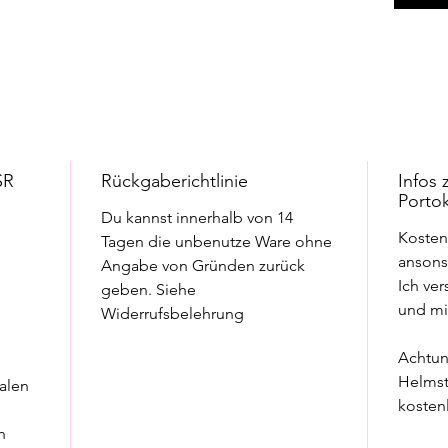
EC Kart
Die Größ
Bitte be
Bildschi
Farbunt
SR
Rückgaberichtlinie
Infos
Porto
Du kannst innerhalb von 14
Kosten
Tagen die unbenutze Ware ohne
ansonst
Angabe von Gründen zurück
Ich ver
geben. Siehe
und m
Widerrufsbelehrung
Achtun
Helmste
alen
kosten
n