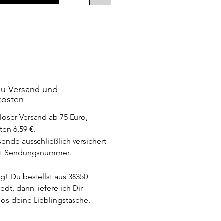
en.
e ist ca. 9,5 x 7 cm.
achte das es je nach
rmeinstellung zu
erschieden kommen kann.
 zu Versand und
kosten
loser Versand ab 75 Euro,
en 6,59 €.
sende ausschließlich versichert
it Sendungsnummer.
g! Du bestellst aus 38350
dt, dann liefere ich Dir
los deine Lieblingstasche.