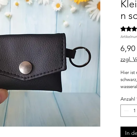
Kle
n s
Das Rat
Artikelnu
6,90
zzgl. 
Hier ist
schwarz
wassera
Innenfut
Anzahl
Praktisc
metal O
passend
unterwe
deiner 
In d
In das T